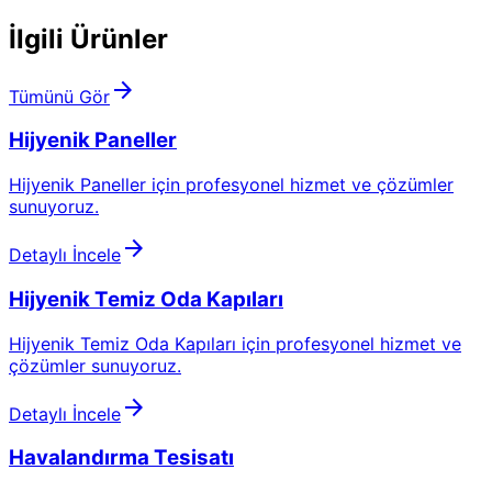
İlgili Ürünler
arrow_forward
Tümünü Gör
Hijyenik Paneller
Hijyenik Paneller için profesyonel hizmet ve çözümler
sunuyoruz.
arrow_forward
Detaylı İncele
Hijyenik Temiz Oda Kapıları
Hijyenik Temiz Oda Kapıları için profesyonel hizmet ve
çözümler sunuyoruz.
arrow_forward
Detaylı İncele
Havalandırma Tesisatı