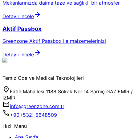
Mekanlarınızda daima taze ve sağlıklı bir atmosfer
arrow_forward
Detaylı İncele
Aktif Passbox
Greenzone Aktif Passbox ile malzemelerinizi
arrow_forward
Detaylı İncele
Temiz Oda ve Medikal Teknolojileri
location_on
Fatih Mahallesi 1188 Sokak No: 14 Sarnıç GAZİEMİR /
İZMİR
mail
info@greenzone.com.tr
call
+90 (532) 5648509
Hızlı Menü
Ana Sayfa