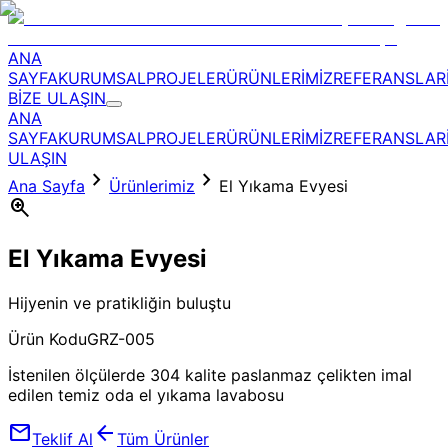
ANA
SAYFA
KURUMSAL
PROJELER
ÜRÜNLERİMİZ
REFERANSLAR
BİZE ULAŞIN
ANA
SAYFA
KURUMSAL
PROJELER
ÜRÜNLERİMİZ
REFERANSLAR
ULAŞIN
chevron_right
chevron_right
Ana Sayfa
Ürünlerimiz
El Yıkama Evyesi
zoom_in
El Yıkama Evyesi
Hijyenin ve pratikliğin buluştu
Ürün Kodu
GRZ-005
İstenilen ölçülerde 304 kalite paslanmaz çelikten imal
edilen temiz oda el yıkama lavabosu
mail
arrow_back
Teklif Al
Tüm Ürünler