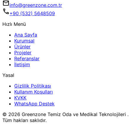
mail
info@greenzone.com.tr
call
+90 (532) 5648509
Hızlı Menü
Ana Sayfa
Kurumsal
Ürünler
Projeler
Referanslar
İletişim
Yasal
Gizlilik Politikası
Kullanım Koşulları
KVKK
WhatsApp Destek
© 2026 Greenzone Temiz Oda ve Medikal Teknolojileri .
Tüm hakları saklıdır.