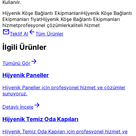
Kullanılr.
Hijyenik Köşe Bağlantı Ekipmanları
Hijyenik Köşe Bağlantı
Ekipmanları fiyat
Hijyenik Köşe Bağlantı Ekipmanları
hizmet
profesyonel çözümler
kaliteli hizmet
mail
arrow_back
Teklif Al
Tüm Ürünler
İlgili Ürünler
arrow_forward
Tümünü Gör
Hijyenik Paneller
Hijyenik Paneller için profesyonel hizmet ve çözümler
sunuyoruz.
arrow_forward
Detaylı İncele
Hijyenik Temiz Oda Kapıları
Hijyenik Temiz Oda Kapıları için profesyonel hizmet ve