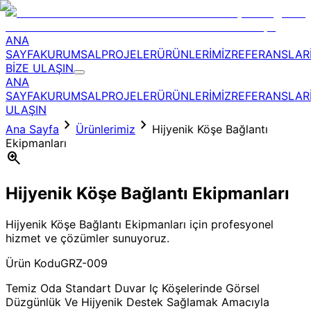
ANA
SAYFA
KURUMSAL
PROJELER
ÜRÜNLERİMİZ
REFERANSLAR
BİZE ULAŞIN
ANA
SAYFA
KURUMSAL
PROJELER
ÜRÜNLERİMİZ
REFERANSLAR
ULAŞIN
chevron_right
chevron_right
Ana Sayfa
Ürünlerimiz
Hijyenik Köşe Bağlantı
Ekipmanları
zoom_in
Hijyenik Köşe Bağlantı Ekipmanları
Hijyenik Köşe Bağlantı Ekipmanları için profesyonel
hizmet ve çözümler sunuyoruz.
Ürün Kodu
GRZ-009
Temiz Oda Standart Duvar Iç Köşelerinde Görsel
Düzgünlük Ve Hijyenik Destek Sağlamak Amacıyla