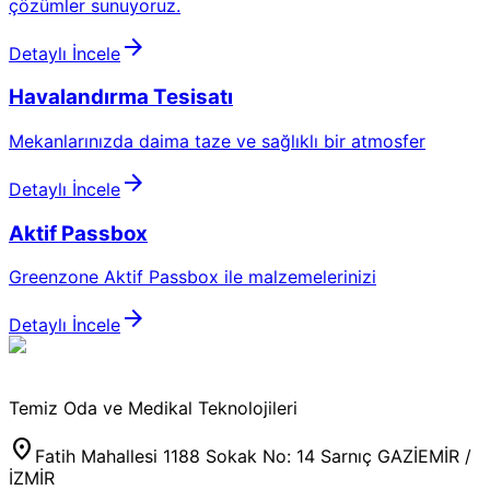
çözümler sunuyoruz.
arrow_forward
Detaylı İncele
Havalandırma Tesisatı
Mekanlarınızda daima taze ve sağlıklı bir atmosfer
arrow_forward
Detaylı İncele
Aktif Passbox
Greenzone Aktif Passbox ile malzemelerinizi
arrow_forward
Detaylı İncele
Temiz Oda ve Medikal Teknolojileri
location_on
Fatih Mahallesi 1188 Sokak No: 14 Sarnıç GAZİEMİR /
İZMİR