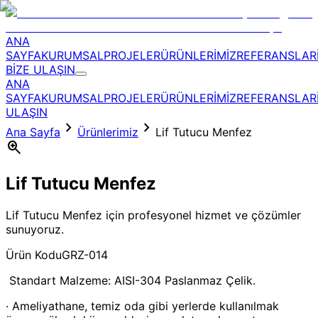
ANA
SAYFA
KURUMSAL
PROJELER
ÜRÜNLERİMİZ
REFERANSLAR
BİZE ULAŞIN
ANA
SAYFA
KURUMSAL
PROJELER
ÜRÜNLERİMİZ
REFERANSLAR
ULAŞIN
chevron_right
chevron_right
Ana Sayfa
Ürünlerimiz
Lif Tutucu Menfez
zoom_in
Lif Tutucu Menfez
Lif Tutucu Menfez için profesyonel hizmet ve çözümler
sunuyoruz.
Ürün Kodu
GRZ-014
Standart Malzeme: AISI-304 Paslanmaz Çelik.
· Ameliyathane, temiz oda gibi yerlerde kullanılmak