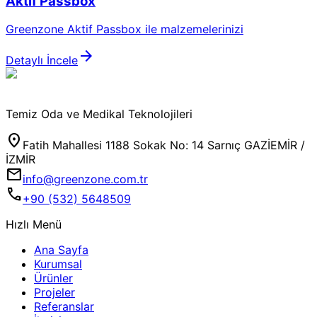
Aktif Passbox
Greenzone Aktif Passbox ile malzemelerinizi
arrow_forward
Detaylı İncele
Temiz Oda ve Medikal Teknolojileri
location_on
Fatih Mahallesi 1188 Sokak No: 14 Sarnıç GAZİEMİR /
İZMİR
mail
info@greenzone.com.tr
call
+90 (532) 5648509
Hızlı Menü
Ana Sayfa
Kurumsal
Ürünler
Projeler
Referanslar