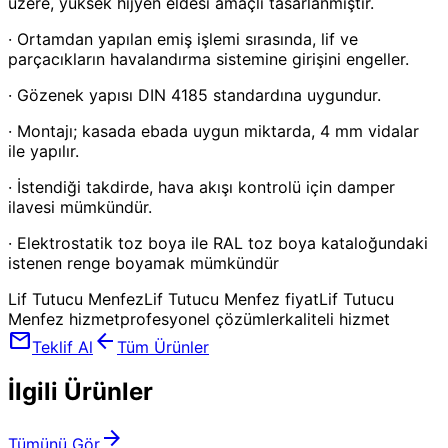
üzere, yüksek hijyen eldesi amaçlı tasarlanmıştır.
· Ortamdan yapılan emiş işlemi sırasında, lif ve
parçacıkların havalandırma sistemine girişini engeller.
· Gözenek yapısı DIN 4185 standardına uygundur.
· Montajı; kasada ebada uygun miktarda, 4 mm vidalar
ile yapılır.
· İstendiği takdirde, hava akışı kontrolü için damper
ilavesi mümkündür.
· Elektrostatik toz boya ile RAL toz boya kataloğundaki
istenen renge boyamak mümkündür
Lif Tutucu Menfez
Lif Tutucu Menfez fiyat
Lif Tutucu
Menfez hizmet
profesyonel çözümler
kaliteli hizmet
mail
arrow_back
Teklif Al
Tüm Ürünler
İlgili Ürünler
arrow_forward
Tümünü Gör