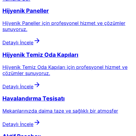
Hijyenik Paneller
Hijyenik Paneller için profesyonel hizmet ve çözümler
sunuyoruz.
arrow_forward
Detaylı İncele
Hijyenik Temiz Oda Kapıları
Hijyenik Temiz Oda Kapıları için profesyonel hizmet ve
çözümler sunuyoruz.
arrow_forward
Detaylı İncele
Havalandırma Tesisatı
Mekanlarınızda daima taze ve sağlıklı bir atmosfer
arrow_forward
Detaylı İncele