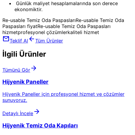
Günlük maliyet hesaplamalarında son derece
ekonomiktir.
Re-usable Temiz Oda Paspasları
Re-usable Temiz Oda
Paspasları fiyat
Re-usable Temiz Oda Paspasları
hizmet
profesyonel çözümler
kaliteli hizmet
mail
arrow_back
Teklif Al
Tüm Ürünler
İlgili Ürünler
arrow_forward
Tümünü Gör
Hijyenik Paneller
Hijyenik Paneller için profesyonel hizmet ve çözümler
sunuyoruz.
arrow_forward
Detaylı İncele
Hijyenik Temiz Oda Kapıları