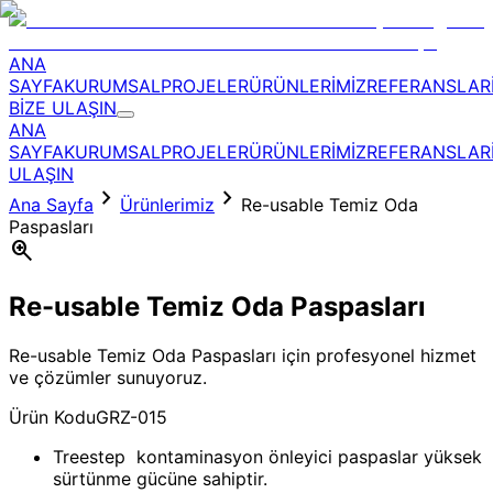
ANA
SAYFA
KURUMSAL
PROJELER
ÜRÜNLERİMİZ
REFERANSLAR
BİZE ULAŞIN
ANA
SAYFA
KURUMSAL
PROJELER
ÜRÜNLERİMİZ
REFERANSLAR
ULAŞIN
chevron_right
chevron_right
Ana Sayfa
Ürünlerimiz
Re-usable Temiz Oda
Paspasları
zoom_in
Re-usable Temiz Oda Paspasları
Re-usable Temiz Oda Paspasları için profesyonel hizmet
ve çözümler sunuyoruz.
Ürün Kodu
GRZ-015
Treestep kontaminasyon önleyici paspaslar yüksek
sürtünme gücüne sahiptir.