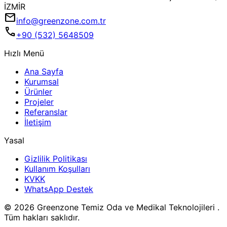
İZMİR
mail
info@greenzone.com.tr
call
+90 (532) 5648509
Hızlı Menü
Ana Sayfa
Kurumsal
Ürünler
Projeler
Referanslar
İletişim
Yasal
Gizlilik Politikası
Kullanım Koşulları
KVKK
WhatsApp Destek
© 2026 Greenzone Temiz Oda ve Medikal Teknolojileri .
Tüm hakları saklıdır.