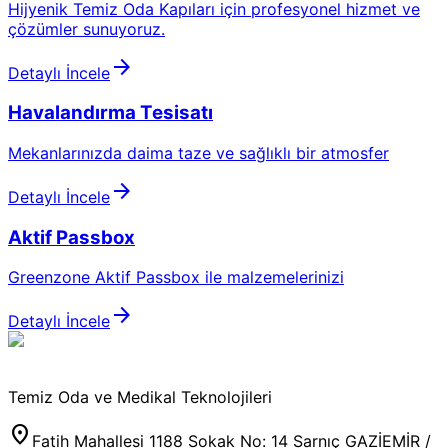
Hijyenik Temiz Oda Kapıları için profesyonel hizmet ve
çözümler sunuyoruz.
arrow_forward
Detaylı İncele
Havalandırma Tesisatı
Mekanlarınızda daima taze ve sağlıklı bir atmosfer
arrow_forward
Detaylı İncele
Aktif Passbox
Greenzone Aktif Passbox ile malzemelerinizi
arrow_forward
Detaylı İncele
Temiz Oda ve Medikal Teknolojileri
location_on
Fatih Mahallesi 1188 Sokak No: 14 Sarnıç GAZİEMİR /