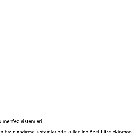
u menfez sistemleri
 havalandırma sistemlerinde kullanılan özel filtre ekipmanlar