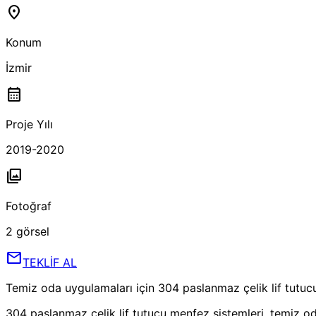
location_on
Konum
İzmir
calendar_month
Proje Yılı
2019-2020
photo_library
Fotoğraf
2
görsel
mail
TEKLİF AL
Temiz oda uygulamaları için 304 paslanmaz çelik lif tutuc
304 paslanmaz çelik lif tutucu menfez sistemleri, temiz oda