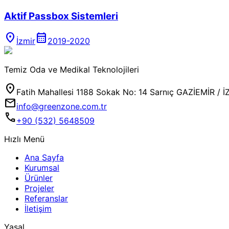
Aktif Passbox Sistemleri
location_on
calendar_month
İzmir
2019-2020
Temiz Oda ve Medikal Teknolojileri
location_on
Fatih Mahallesi 1188 Sokak No: 14 Sarnıç GAZİEMİR / İ
mail
info@greenzone.com.tr
call
+90 (532) 5648509
Hızlı Menü
Ana Sayfa
Kurumsal
Ürünler
Projeler
Referanslar
İletişim
Yasal