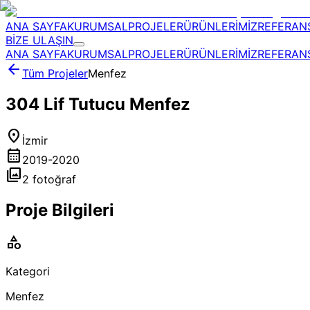
ANA SAYFA
KURUMSAL
PROJELER
ÜRÜNLERİMİZ
REFERAN
BİZE ULAŞIN
ANA SAYFA
KURUMSAL
PROJELER
ÜRÜNLERİMİZ
REFERAN
arrow_back
Tüm Projeler
Menfez
304 Lif Tutucu Menfez
location_on
İzmir
calendar_month
2019-2020
photo_library
2
fotoğraf
Proje Bilgileri
category
Kategori
Menfez