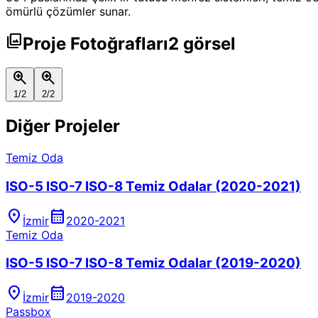
ömürlü çözümler sunar.
photo_library
Proje Fotoğrafları
2
görsel
zoom_in
zoom_in
1
/
2
2
/
2
Diğer
Projeler
Temiz Oda
ISO-5 ISO-7 ISO-8 Temiz Odalar (2020-2021)
location_on
calendar_month
İzmir
2020-2021
Temiz Oda
ISO-5 ISO-7 ISO-8 Temiz Odalar (2019-2020)
location_on
calendar_month
İzmir
2019-2020
Passbox