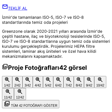
mail
TEKLİF AL
İzmir'de tamamlanan ISO-5, ISO-7 ve ISO-8
standartlarında temiz oda projeleri
Greenzone olarak 2020-2021 yılları arasında İzmir'de
çeşitli hastane, ilaç ve biyoteknoloji tesislerinde ISO-5,
ISO-7 ve ISO-8 standartlarına uygun temiz oda sistemleri
kurulumu gerçekleştirdik. Projelerimiz HEPA filtre
sistemleri, laminar akış üniteleri ve özel hava kilidi
mekanizmalarını kapsamaktadır.
photo_library
Proje Fotoğrafları
42
görsel
zoom_in
zoom_in
zoom_in
zoom_in
zoom_in
zoom_in
zoom_in
zoom_in
zoom_in
zoom_in
1
/
42
2
/
42
3
/
42
4
/
42
5
/
42
6
/
42
7
/
42
8
/
42
9
/
42
10
/
42
zoom_in
zoom_in
11
/
42
12
/
42
photo_library
TÜM
42
FOTOĞRAFI GÖSTER