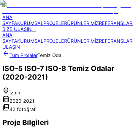
ANA
SAYFA
KURUMSAL
PROJELER
ÜRÜNLERİMİZ
REFERANSLAR
BİZE ULAŞIN
ANA
SAYFA
KURUMSAL
PROJELER
ÜRÜNLERİMİZ
REFERANSLAR
ULAŞIN
arrow_back
Tüm Projeler
Temiz Oda
ISO-5 ISO-7 ISO-8 Temiz Odalar
(2020-2021)
location_on
İzmir
calendar_month
2020-2021
photo_library
42
fotoğraf
Proje Bilgileri