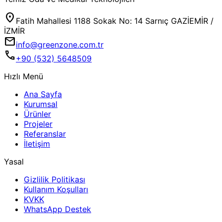
location_on
Fatih Mahallesi 1188 Sokak No: 14 Sarnıç GAZİEMİR /
İZMİR
mail
info@greenzone.com.tr
call
+90 (532) 5648509
Hızlı Menü
Ana Sayfa
Kurumsal
Ürünler
Projeler
Referanslar
İletişim
Yasal
Gizlilik Politikası
Kullanım Koşulları
KVKK
WhatsApp Destek