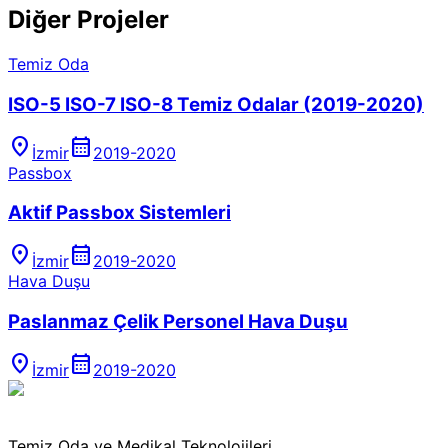
Diğer
Projeler
Temiz Oda
ISO-5 ISO-7 ISO-8 Temiz Odalar (2019-2020)
location_on
calendar_month
İzmir
2019-2020
Passbox
Aktif Passbox Sistemleri
location_on
calendar_month
İzmir
2019-2020
Hava Duşu
Paslanmaz Çelik Personel Hava Duşu
location_on
calendar_month
İzmir
2019-2020
Temiz Oda ve Medikal Teknolojileri