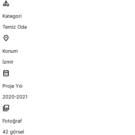
category
Kategori
Temiz Oda
location_on
Konum
İzmir
calendar_month
Proje Yılı
2020-2021
photo_library
Fotoğraf
42
görsel