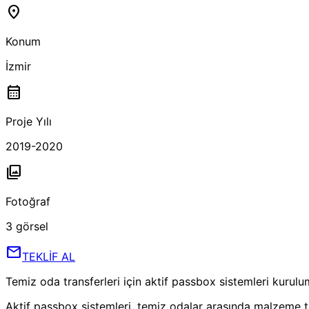
location_on
Konum
İzmir
calendar_month
Proje Yılı
2019-2020
photo_library
Fotoğraf
3
görsel
mail
TEKLİF AL
Temiz oda transferleri için aktif passbox sistemleri kurul
Aktif passbox sistemleri, temiz odalar arasında malzeme t