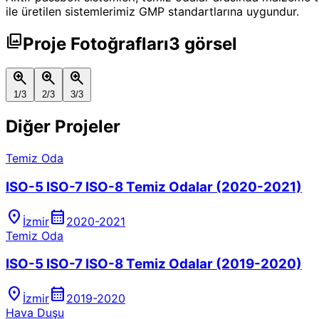
ile üretilen sistemlerimiz GMP standartlarına uygundur.
photo_library
Proje Fotoğrafları
3
görsel
zoom_in
zoom_in
zoom_in
1
/
3
2
/
3
3
/
3
Diğer
Projeler
Temiz Oda
ISO-5 ISO-7 ISO-8 Temiz Odalar (2020-2021)
location_on
calendar_month
İzmir
2020-2021
Temiz Oda
ISO-5 ISO-7 ISO-8 Temiz Odalar (2019-2020)
location_on
calendar_month
İzmir
2019-2020
Hava Duşu