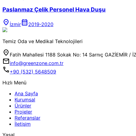
Paslanmaz Çelik Personel Hava Duşu
location_on
calendar_month
İzmir
2019-2020
Temiz Oda ve Medikal Teknolojileri
location_on
Fatih Mahallesi 1188 Sokak No: 14 Sarnıç GAZİEMİR / İ
mail
info@greenzone.com.tr
call
+90 (532) 5648509
Hızlı Menü
Ana Sayfa
Kurumsal
Ürünler
Projeler
Referanslar
İletişim
Yasal