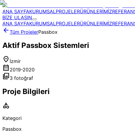
ANA SAYFA
KURUMSAL
PROJELER
ÜRÜNLERİMİZ
REFERAN
BİZE ULAŞIN
ANA SAYFA
KURUMSAL
PROJELER
ÜRÜNLERİMİZ
REFERAN
arrow_back
Tüm Projeler
Passbox
Aktif Passbox Sistemleri
location_on
İzmir
calendar_month
2019-2020
photo_library
3
fotoğraf
Proje Bilgileri
category
Kategori
Passbox