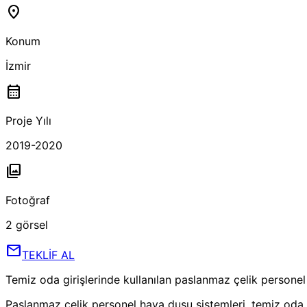
location_on
Konum
İzmir
calendar_month
Proje Yılı
2019-2020
photo_library
Fotoğraf
2
görsel
mail
TEKLİF AL
Temiz oda girişlerinde kullanılan paslanmaz çelik personel
Paslanmaz çelik personel hava duşu sistemleri, temiz oda gir