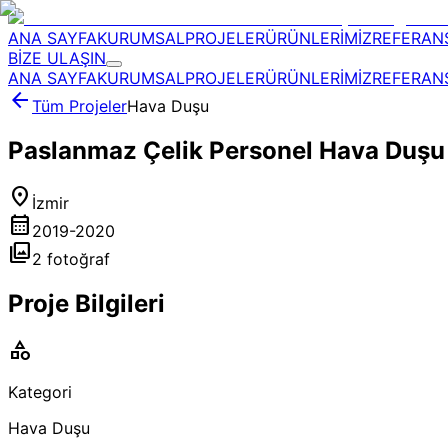
ANA SAYFA
KURUMSAL
PROJELER
ÜRÜNLERİMİZ
REFERAN
BİZE ULAŞIN
ANA SAYFA
KURUMSAL
PROJELER
ÜRÜNLERİMİZ
REFERAN
arrow_back
Tüm Projeler
Hava Duşu
Paslanmaz Çelik Personel Hava Duşu
location_on
İzmir
calendar_month
2019-2020
photo_library
2
fotoğraf
Proje Bilgileri
category
Kategori
Hava Duşu