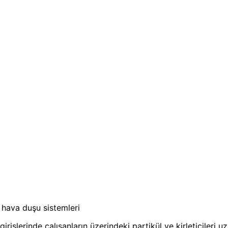
 hava duşu sistemleri
işlerinde çalışanların üzerindeki partikül ve kirleticileri u