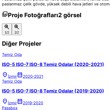
paslanmaz çelik gövde, yüksek debili hava jetleri ve otomati
photo_library
Proje Fotoğrafları
2
görsel
zoom_in
zoom_in
1
/
2
2
/
2
Diğer
Projeler
Temiz Oda
ISO-5 ISO-7 ISO-8 Temiz Odalar (2020-2021)
location_on
calendar_month
İzmir
2020-2021
Temiz Oda
ISO-5 ISO-7 ISO-8 Temiz Odalar (2019-2020)
location_on
calendar_month
İzmir
2019-2020
Passbox