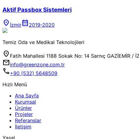
Aktif Passbox Sistemleri
location_on
calendar_month
İzmir
2019-2020
Temiz Oda ve Medikal Teknolojileri
location_on
Fatih Mahallesi 1188 Sokak No: 14 Sarnıç GAZİEMİR / İ
mail
info@greenzone.com.tr
call
+90 (532) 5648509
Hızlı Menü
Ana Sayfa
Kurumsal
Ürünler
Projeler
Referanslar
İletişim
Yasal